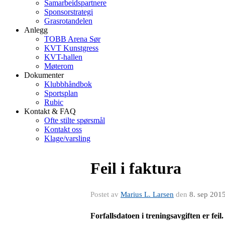
Samarbeidspartnere
Sponsorstrategi
Grasrotandelen
Anlegg
TOBB Arena Sør
KVT Kunstgress
KVT-hallen
Møterom
Dokumenter
Klubbhåndbok
Sportsplan
Rubic
Kontakt & FAQ
Ofte stilte spørsmål
Kontakt oss
Klage/varsling
Feil i faktura
Postet av
Marius L. Larsen
den
8. sep 201
Forfallsdatoen i treningsavgiften er feil.