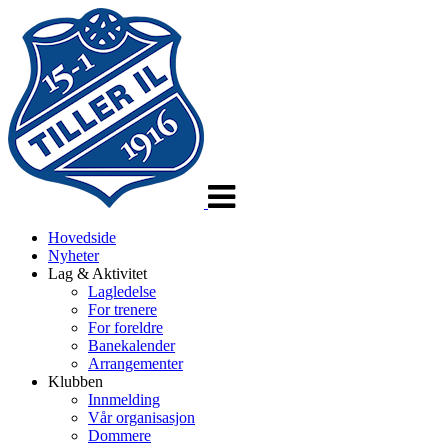
Veksle
navigasjon
Hovedside
Nyheter
Lag & Aktivitet
Lagledelse
For trenere
For foreldre
Banekalender
Arrangementer
Klubben
Innmelding
Vår organisasjon
Dommere