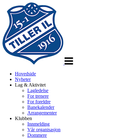
Veksle
navigasjon
Hovedside
Nyheter
Lag & Aktivitet
Lagledelse
For trenere
For foreldre
Banekalender
Arrangementer
Klubben
Innmelding
Vår organisasjon
Dommere