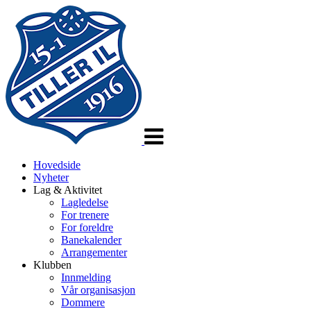
Veksle
navigasjon
Hovedside
Nyheter
Lag & Aktivitet
Lagledelse
For trenere
For foreldre
Banekalender
Arrangementer
Klubben
Innmelding
Vår organisasjon
Dommere