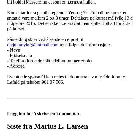
bli holdt i klasserommet som er nærmest hallen.
Kurset tar for seg spillereglene i 5'er- og 7'er-fotball og kurset er
antatt å vare mellom 2 og 3 timer. Deltakere på kurset må fylle 13 å
i løpet av 2015. Det er ikke noe krav at man spiller fotball for å del
på kurset.
Påmelding skjer ved å sende en e-post til
olejohnnylof@hotmail.com
med følgende informasjon:
- Navn
- Fødselsdato
- Telefon (fordeldre sitt telefonnummer er ok)
- Adresse
Eventuelle spørsmål kan rettes til dommeransvarlig Ole Johnny
Løfald på telefon: 901 37 566.
Logg inn for å skrive en kommentar.
Siste fra Marius L. Larsen