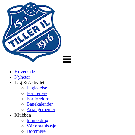
Veksle
navigasjon
Hovedside
Nyheter
Lag & Aktivitet
Lagledelse
For trenere
For foreldre
Banekalender
Arrangementer
Klubben
Innmelding
Vår organisasjon
Dommere