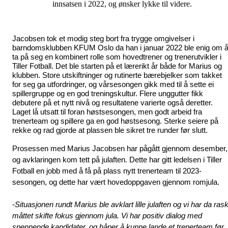
innsatsen i 2022, og ønsker lykke til videre.
Jacobsen tok et modig steg bort fra trygge omgivelser i 
barndomsklubben KFUM Oslo da han i januar 2022 ble enig om å
ta på seg en kombinert rolle som hovedtrener og trenerutvikler i 
Tiller Fotball. Det ble starten på et lærerikt år både for Marius og 
klubben. Store utskiftninger og rutinerte bærebjelker som takket 
for seg ga utfordringer, og vårsesongen gikk med til å sette ei 
spillergruppe og en god treningskultur. Flere unggutter fikk 
debutere på et nytt nivå og resultatene varierte også deretter. 
Laget lå utsatt til foran høstsesongen, men godt arbeid fra 
trenerteam og spillere ga en god høstsesong. Sterke seiere på 
rekke og rad gjorde at plassen ble sikret tre runder før slutt.
Prosessen med Marius Jacobsen har pågått gjennom desember, 
og avklaringen kom tett på julaften. Dette har gitt ledelsen i Tiller 
Fotball en jobb med å få på plass nytt trenerteam til 2023-
sesongen, og dette har vært hovedoppgaven gjennom romjula.
-
Situasjonen rundt Marius ble avklart lille julaften og vi har da raskt
måttet skifte fokus gjennom jula. Vi har positiv dialog med 
spennende kandidater, og håper å kunne lande et trenerteam før 