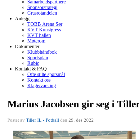
Samarbeidspartnere
Sponsorstrategi
Grasrotandelen
Anlegg
TOBB Arena Sør
KVT Kunstgress
KVT-hallen
Møterom
Dokumenter
Klubbhåndbok
Sportsplan
Rubic
Kontakt & FAQ
Ofte stilte spørsmål
Kontakt oss
Klage/varsling
Marius Jacobsen gir seg i Tille
Postet av
Tiller IL - Fotball
den
29. des 2022