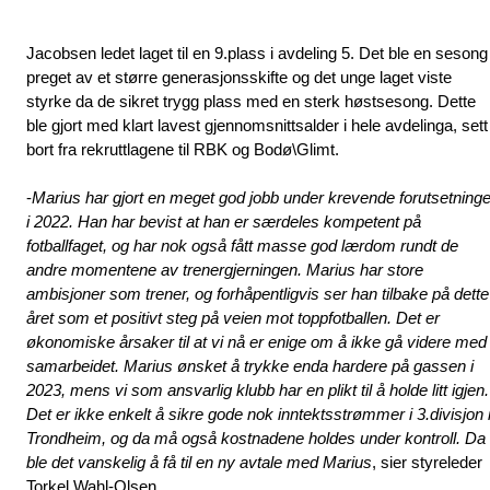
Jacobsen ledet laget til en 9.plass i avdeling 5. Det ble en sesong 
preget av et større generasjonsskifte og det unge laget viste 
styrke da de sikret trygg plass med en sterk høstsesong. Dette 
ble gjort med klart lavest gjennomsnittsalder i hele avdelinga, sett 
bort fra rekruttlagene til RBK og Bodø\Glimt.
-
Marius har gjort en meget god jobb under krevende forutsetninger
i 2022. Han har bevist at han er særdeles kompetent på 
fotballfaget, og har nok også fått masse god lærdom rundt de 
andre momentene av trenergjerningen. Marius har store 
ambisjoner som trener, og forhåpentligvis ser han tilbake på dette 
året som et positivt steg på veien mot toppfotballen. Det er 
økonomiske årsaker til at vi nå er enige om å ikke gå videre med 
samarbeidet. Marius ønsket å trykke enda hardere på gassen i 
2023, mens vi som ansvarlig klubb har en plikt til å holde litt igjen. 
Det er ikke enkelt å sikre gode nok inntektsstrømmer i 3.divisjon i
Trondheim, og da må også kostnadene holdes under kontroll. Da 
ble det vanskelig å få til en ny avtale med Marius
, sier styreleder 
Torkel Wahl-Olsen.