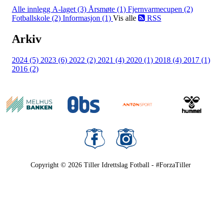
Alle innlegg
A-laget (3)
Årsmøte (1)
Fjernvarmecupen (2)
Fotballskole (2)
Informasjon (1)
Vis alle
RSS
Arkiv
2024 (5)
2023 (6)
2022 (2)
2021 (4)
2020 (1)
2018 (4)
2017 (1)
2016 (2)
Copyright © 2026
Tiller Idrettslag Fotball - #ForzaTiller