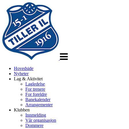
Veksle
navigasjon
Hovedside
Nyheter
Lag & Aktivitet
Lagledelse
For trenere
For foreldre
Banekalender
Arrangementer
Klubben
Innmelding
Vår organisasjon
Dommere