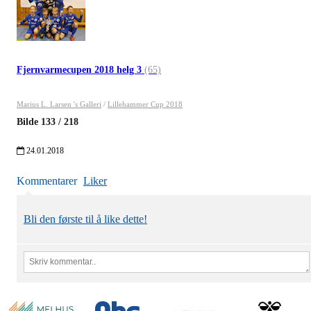
Fjernvarmecupen 2018 helg 3
(65)
Marius L. Larsen 's Galleri
/
Lillehammer Cup 2018
Bilde
133
/
218
24.01.2018
Kommentarer
Liker
Bli den første til å like dette!