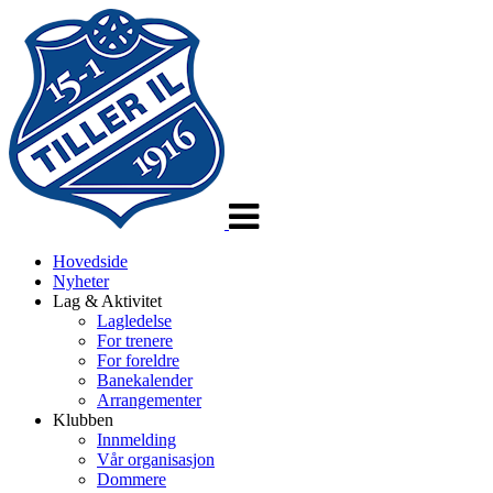
Veksle
navigasjon
Hovedside
Nyheter
Lag & Aktivitet
Lagledelse
For trenere
For foreldre
Banekalender
Arrangementer
Klubben
Innmelding
Vår organisasjon
Dommere