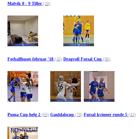
Malvik 0 - 9 Tiller
(28)
Fotballhuset februar '18
(16)
Dragvoll Futsal Cup
(96)
Puma Cup helg 2
(69)
Gauldalscup
(78)
Futsal kvinner runde 5
(43)