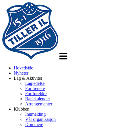
Veksle
navigasjon
Hovedside
Nyheter
Lag & Aktivitet
Lagledelse
For trenere
For foreldre
Banekalender
Arrangementer
Klubben
Innmelding
Vår organisasjon
Dommere