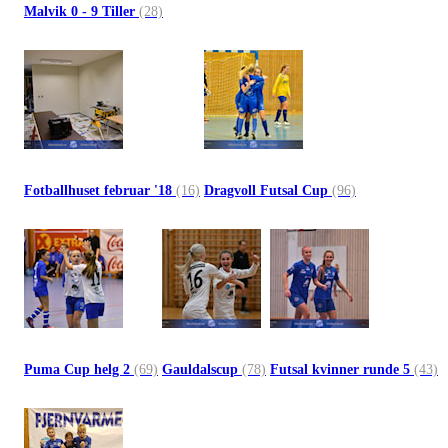
Malvik 0 - 9 Tiller
(28)
Fotballhuset februar '18
(16)
Dragvoll Futsal Cup
(96)
Puma Cup helg 2
(69)
Gauldalscup
(78)
Futsal kvinner runde 5
(43)