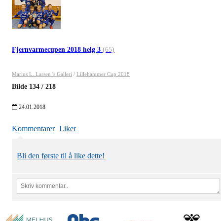
Fjernvarmecupen 2018 helg 3
(65)
Marius L. Larsen 's Galleri
/
Lillehammer Cup 2018
Bilde
134
/
218
24.01.2018
Kommentarer
Liker
Bli den første til å like dette!