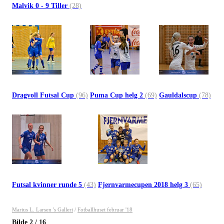
Malvik 0 - 9 Tiller
(28)
Dragvoll Futsal Cup
(96)
Puma Cup helg 2
(69)
Gauldalscup
(78)
Futsal kvinner runde 5
(43)
Fjernvarmecupen 2018 helg 3
(65)
Marius L. Larsen 's Galleri
/
Fotballhuset februar '18
Bilde
2
/
16