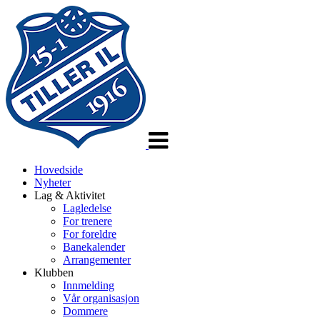
Veksle
navigasjon
Hovedside
Nyheter
Lag & Aktivitet
Lagledelse
For trenere
For foreldre
Banekalender
Arrangementer
Klubben
Innmelding
Vår organisasjon
Dommere