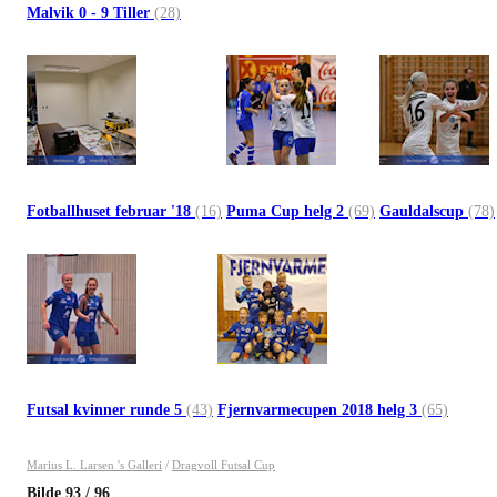
Malvik 0 - 9 Tiller
(28)
Fotballhuset februar '18
(16)
Puma Cup helg 2
(69)
Gauldalscup
(78)
Futsal kvinner runde 5
(43)
Fjernvarmecupen 2018 helg 3
(65)
Marius L. Larsen 's Galleri
/
Dragvoll Futsal Cup
Bilde
93
/
96