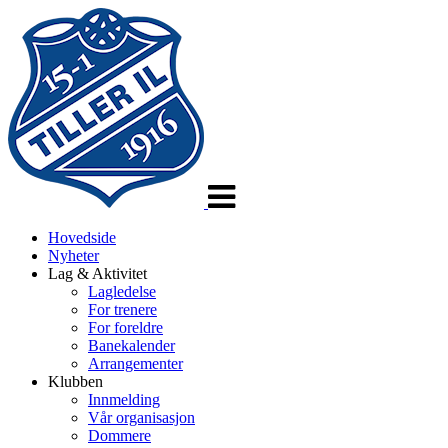
Veksle
navigasjon
Hovedside
Nyheter
Lag & Aktivitet
Lagledelse
For trenere
For foreldre
Banekalender
Arrangementer
Klubben
Innmelding
Vår organisasjon
Dommere