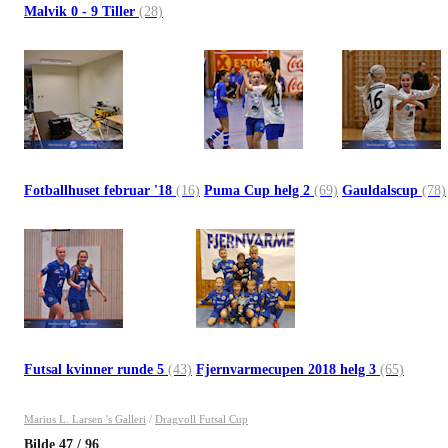
Malvik 0 - 9 Tiller
(28)
Fotballhuset februar '18
(16)
Puma Cup helg 2
(69)
Gauldalscup
(78)
Futsal kvinner runde 5
(43)
Fjernvarmecupen 2018 helg 3
(65)
Marius L. Larsen 's Galleri
/
Dragvoll Futsal Cup
Bilde
47
/
96