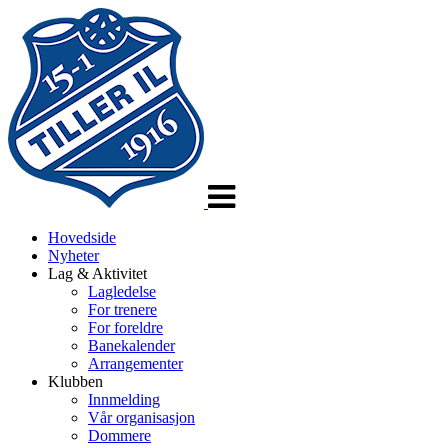
Veksle
navigasjon
Hovedside
Nyheter
Lag & Aktivitet
Lagledelse
For trenere
For foreldre
Banekalender
Arrangementer
Klubben
Innmelding
Vår organisasjon
Dommere