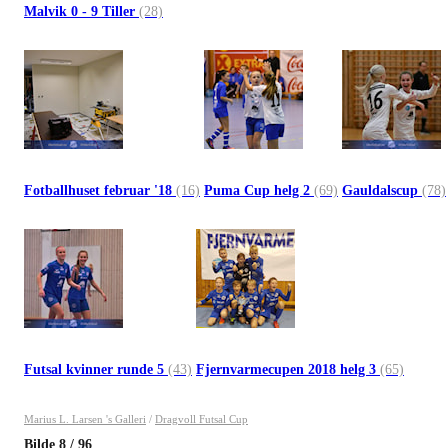
Malvik 0 - 9 Tiller
(28)
Fotballhuset februar '18
(16)
Puma Cup helg 2
(69)
Gauldalscup
(78)
Futsal kvinner runde 5
(43)
Fjernvarmecupen 2018 helg 3
(65)
Marius L. Larsen 's Galleri
/
Dragvoll Futsal Cup
Bilde
8
/
96