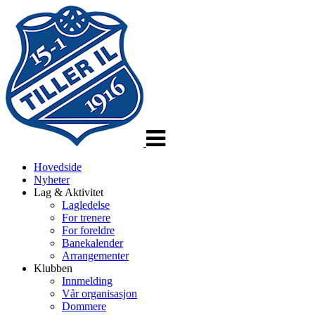
Veksle
navigasjon
Hovedside
Nyheter
Lag & Aktivitet
Lagledelse
For trenere
For foreldre
Banekalender
Arrangementer
Klubben
Innmelding
Vår organisasjon
Dommere