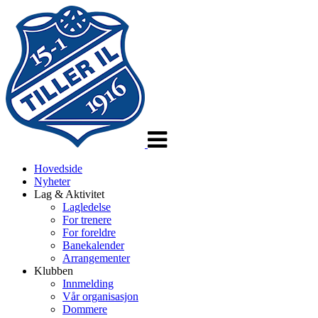
Veksle
navigasjon
Hovedside
Nyheter
Lag & Aktivitet
Lagledelse
For trenere
For foreldre
Banekalender
Arrangementer
Klubben
Innmelding
Vår organisasjon
Dommere