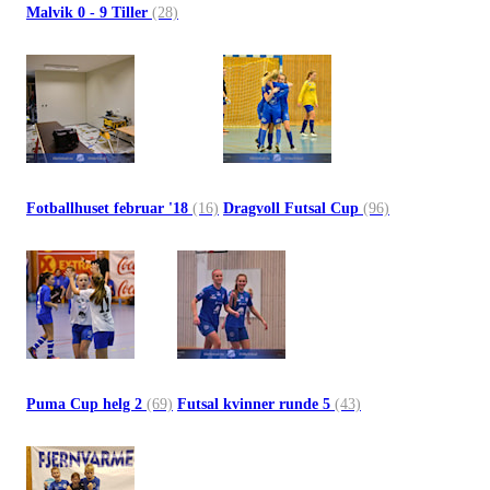
Malvik 0 - 9 Tiller
(28)
Fotballhuset februar '18
(16)
Dragvoll Futsal Cup
(96)
Puma Cup helg 2
(69)
Futsal kvinner runde 5
(43)