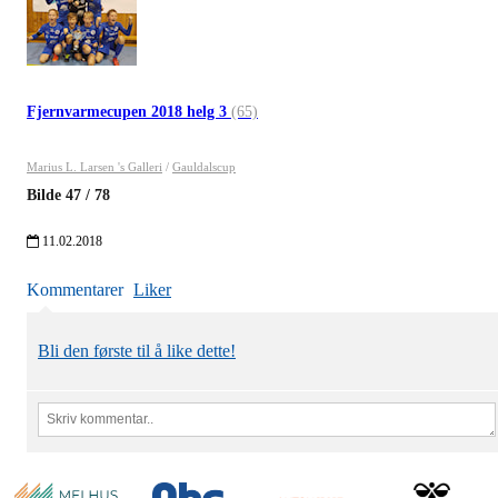
Fjernvarmecupen 2018 helg 3
(65)
Marius L. Larsen 's Galleri
/
Gauldalscup
Bilde
47
/
78
11.02.2018
Kommentarer
Liker
Bli den første til å like dette!