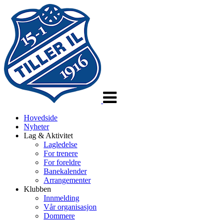
Veksle
navigasjon
Hovedside
Nyheter
Lag & Aktivitet
Lagledelse
For trenere
For foreldre
Banekalender
Arrangementer
Klubben
Innmelding
Vår organisasjon
Dommere