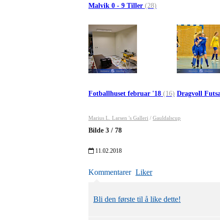
Malvik 0 - 9 Tiller
(28)
Fotballhuset februar '18
(16)
Dragvoll Futs
Marius L. Larsen 's Galleri
/
Gauldalscup
Bilde
3
/
78
11.02.2018
Kommentarer
Liker
Bli den første til å like dette!