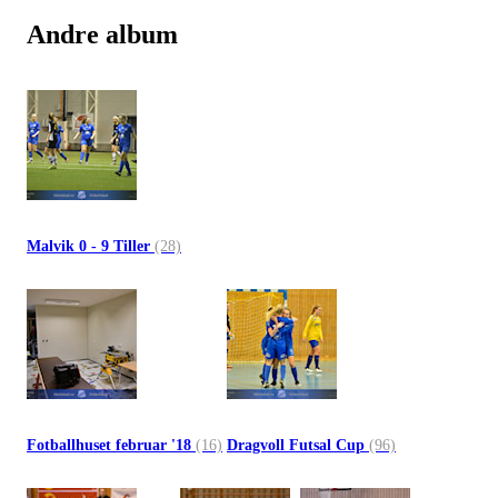
Andre album
Malvik 0 - 9 Tiller
(28)
Fotballhuset februar '18
(16)
Dragvoll Futsal Cup
(96)