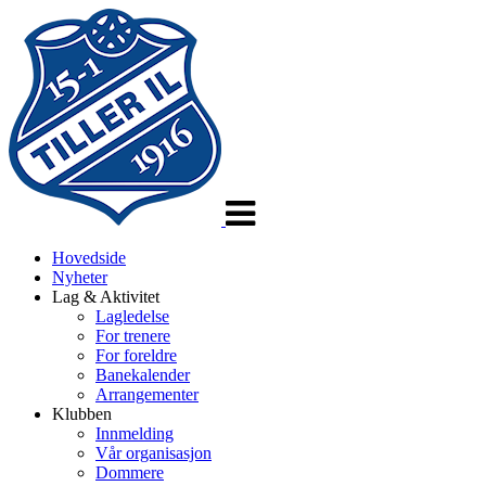
Veksle
navigasjon
Hovedside
Nyheter
Lag & Aktivitet
Lagledelse
For trenere
For foreldre
Banekalender
Arrangementer
Klubben
Innmelding
Vår organisasjon
Dommere