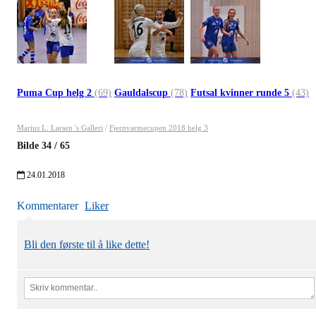
Puma Cup helg 2
(69)
Gauldalscup
(78)
Futsal kvinner runde 5
(43)
Marius L. Larsen 's Galleri
/
Fjernvarmecupen 2018 helg 3
Bilde
34
/
65
24.01.2018
Kommentarer
Liker
Bli den første til å like dette!