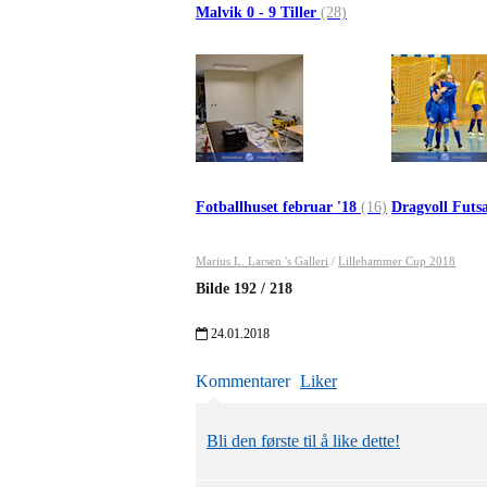
Malvik 0 - 9 Tiller
(28)
Fotballhuset februar '18
(16)
Dragvoll Futs
Marius L. Larsen 's Galleri
/
Lillehammer Cup 2018
Bilde
192
/
218
24.01.2018
Kommentarer
Liker
Bli den første til å like dette!