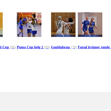
al Cup
(96)
Puma Cup helg 2
(69)
Gauldalscup
(78)
Futsal kvinner runde