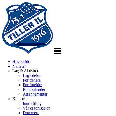
Veksle
navigasjon
Hovedside
Nyheter
Lag & Aktivitet
Lagledelse
For trenere
For foreldre
Banekalender
Arrangementer
Klubben
Innmelding
Vår organisasjon
Dommere