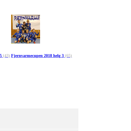
 5
(43)
Fjernvarmecupen 2018 helg 3
(65)