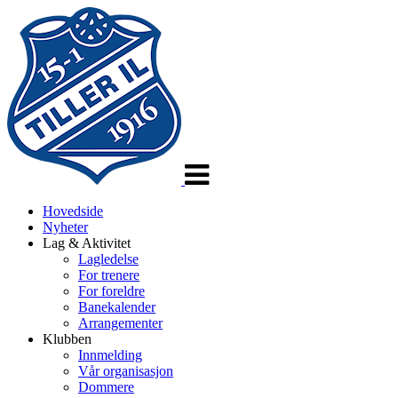
Veksle
navigasjon
Hovedside
Nyheter
Lag & Aktivitet
Lagledelse
For trenere
For foreldre
Banekalender
Arrangementer
Klubben
Innmelding
Vår organisasjon
Dommere