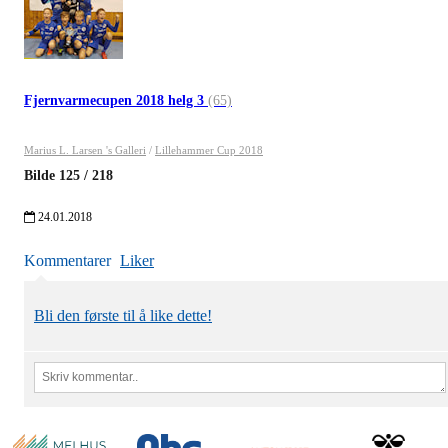
Fjernvarmecupen 2018 helg 3
(65)
Marius L. Larsen 's Galleri
/
Lillehammer Cup 2018
Bilde
125
/
218
24.01.2018
Kommentarer
Liker
Bli den første til å like dette!