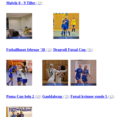
Malvik 0 - 9 Tiller
(28)
Fotballhuset februar '18
(16)
Dragvoll Futsal Cup
(96)
Puma Cup helg 2
(69)
Gauldalscup
(78)
Futsal kvinner runde 5
(43)