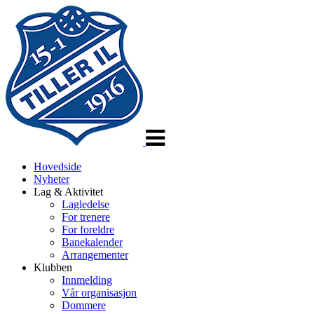
Veksle
navigasjon
Hovedside
Nyheter
Lag & Aktivitet
Lagledelse
For trenere
For foreldre
Banekalender
Arrangementer
Klubben
Innmelding
Vår organisasjon
Dommere