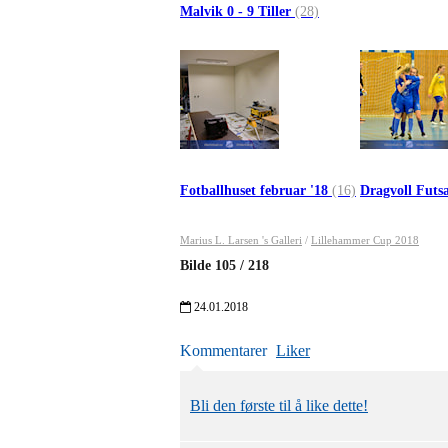
Malvik 0 - 9 Tiller
(28)
Fotballhuset februar '18
(16)
Dragvoll Futs
Marius L. Larsen 's Galleri
/
Lillehammer Cup 2018
Bilde
105
/
218
24.01.2018
Kommentarer
Liker
Bli den første til å like dette!