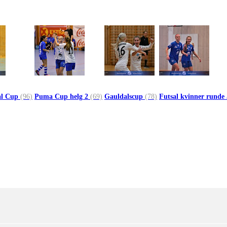
al Cup
(96)
Puma Cup helg 2
(69)
Gauldalscup
(78)
Futsal kvinner runde