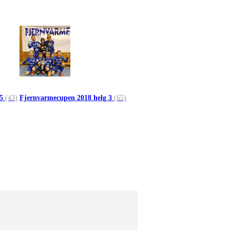
 5
(43)
Fjernvarmecupen 2018 helg 3
(65)