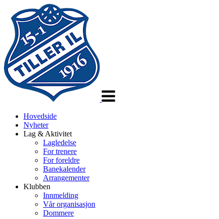
Veksle
navigasjon
Hovedside
Nyheter
Lag & Aktivitet
Lagledelse
For trenere
For foreldre
Banekalender
Arrangementer
Klubben
Innmelding
Vår organisasjon
Dommere