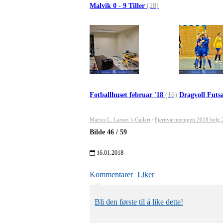
Malvik 0 - 9 Tiller
(28)
Fotballhuset februar '18
(16)
Dragvoll Futs
Marius L. Larsen 's Galleri
/
Fjernvarmecupen 2018 helg 2
Bilde
46
/
59
16.01.2018
Kommentarer
Liker
Bli den første til å like dette!