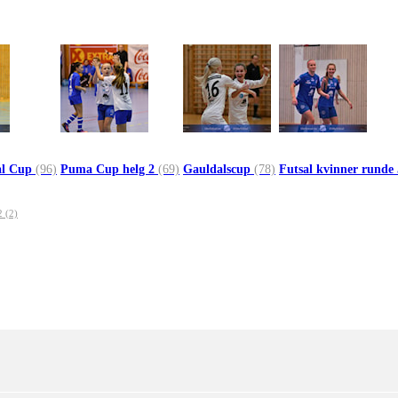
al Cup
(96)
Puma Cup helg 2
(69)
Gauldalscup
(78)
Futsal kvinner runde
 (2)