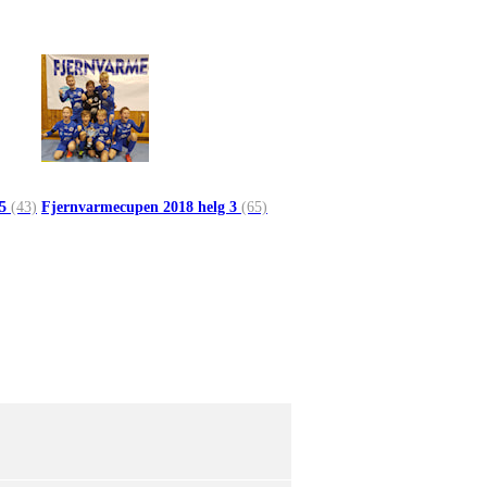
 5
(43)
Fjernvarmecupen 2018 helg 3
(65)