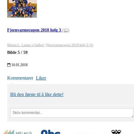
Fjernvarmecupen 2018 helg 3
(65)
Marius L. Larsen 's Galleri
/
Fjernvarmecupen 2018 helg 2 (2)
Bilde
5
/
59
16.01.2018
Kommentarer
Liker
Bli den første til å like dette!