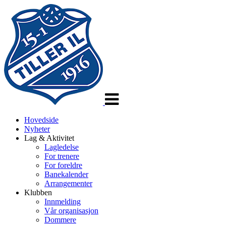
Veksle
navigasjon
Hovedside
Nyheter
Lag & Aktivitet
Lagledelse
For trenere
For foreldre
Banekalender
Arrangementer
Klubben
Innmelding
Vår organisasjon
Dommere