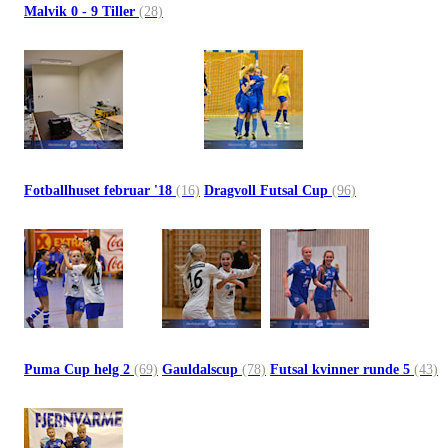
Malvik 0 - 9 Tiller
(28)
Fotballhuset februar '18
(16)
Dragvoll Futsal Cup
(96)
Puma Cup helg 2
(69)
Gauldalscup
(78)
Futsal kvinner runde 5
(43)