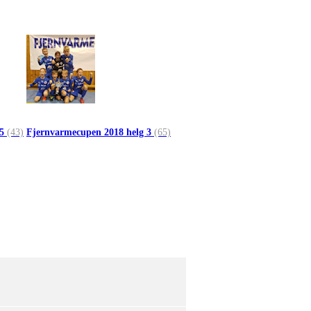
 5
(43)
Fjernvarmecupen 2018 helg 3
(65)