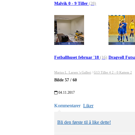
Malvik 0 - 9 Tiller
(28)
Fotballhuset februar '18
(16)
Dragvoll Futs
Marius L. Larsen 's Galleri
/
G13 Tiller 4 2 - 0 Kattem 2
Bilde
57
/
60
04.11.2017
Kommentarer
Liker
Bli den første til å like dette!