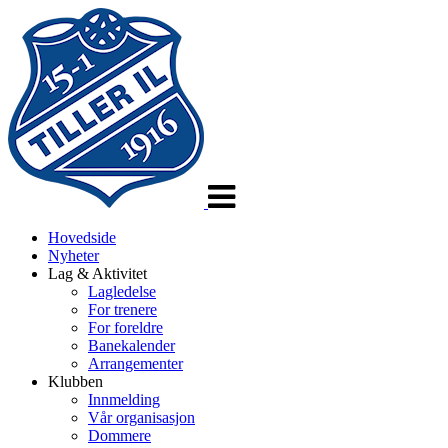
Veksle
navigasjon
Hovedside
Nyheter
Lag & Aktivitet
Lagledelse
For trenere
For foreldre
Banekalender
Arrangementer
Klubben
Innmelding
Vår organisasjon
Dommere