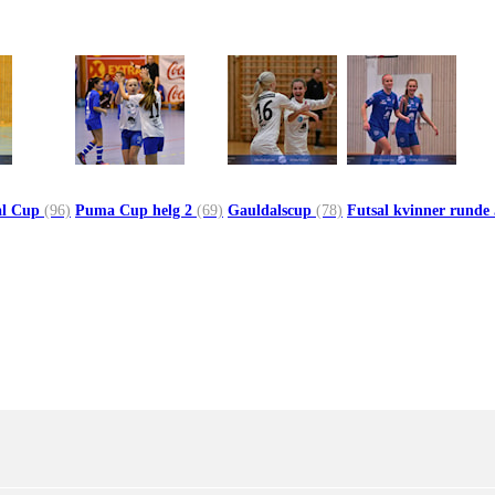
al Cup
(96)
Puma Cup helg 2
(69)
Gauldalscup
(78)
Futsal kvinner runde