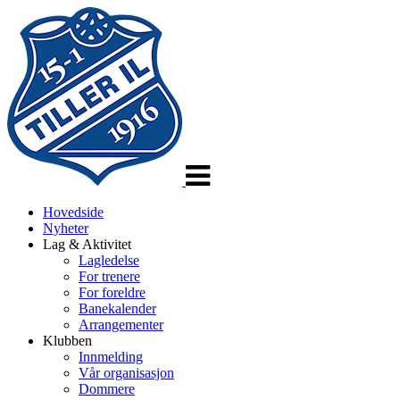
Veksle
navigasjon
Hovedside
Nyheter
Lag & Aktivitet
Lagledelse
For trenere
For foreldre
Banekalender
Arrangementer
Klubben
Innmelding
Vår organisasjon
Dommere