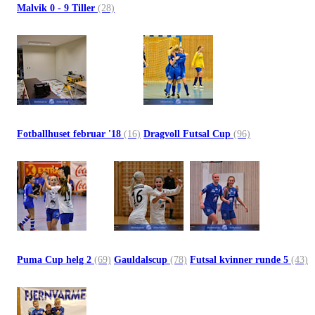
Malvik 0 - 9 Tiller
(28)
Fotballhuset februar '18
(16)
Dragvoll Futsal Cup
(96)
Puma Cup helg 2
(69)
Gauldalscup
(78)
Futsal kvinner runde 5
(43)