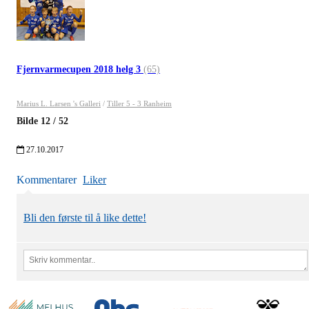
Fjernvarmecupen 2018 helg 3
(65)
Marius L. Larsen 's Galleri
/
Tiller 5 - 3 Ranheim
Bilde
12
/
52
27.10.2017
Kommentarer
Liker
Bli den første til å like dette!