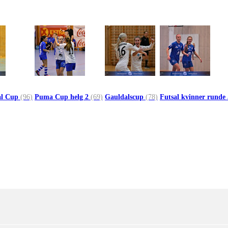
al Cup
(96)
Puma Cup helg 2
(69)
Gauldalscup
(78)
Futsal kvinner runde