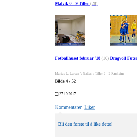
Malvik 0 - 9 Tiller
(28)
Fotballhuset februar '18
(16)
Dragvoll Futs
Marius L. Larsen 's Galleri
/
Tiller 5 - 3 Ranheim
Bilde
4
/
52
27.10.2017
Kommentarer
Liker
Bli den første til å like dette!