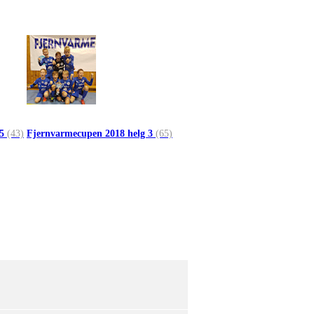
 5
(43)
Fjernvarmecupen 2018 helg 3
(65)