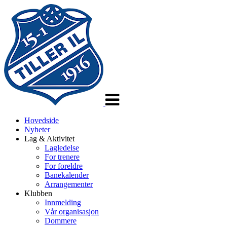
Veksle
navigasjon
Hovedside
Nyheter
Lag & Aktivitet
Lagledelse
For trenere
For foreldre
Banekalender
Arrangementer
Klubben
Innmelding
Vår organisasjon
Dommere