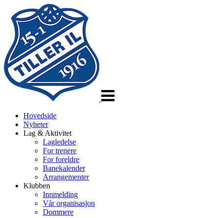
Veksle
navigasjon
Hovedside
Nyheter
Lag & Aktivitet
Lagledelse
For trenere
For foreldre
Banekalender
Arrangementer
Klubben
Innmelding
Vår organisasjon
Dommere