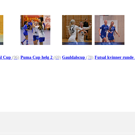
al Cup
(96)
Puma Cup helg 2
(69)
Gauldalscup
(78)
Futsal kvinner runde