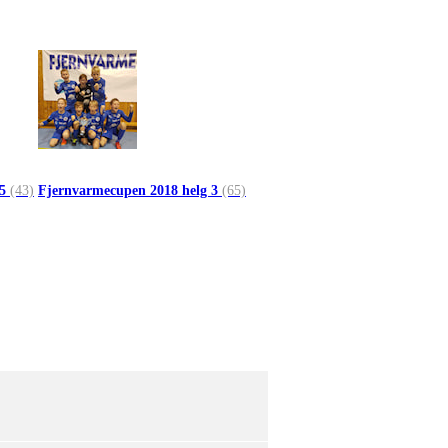
 5
(43)
Fjernvarmecupen 2018 helg 3
(65)