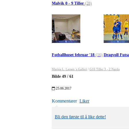
Malvik 0 - 9 Tiller
(28)
Fotballhuset februar '18
(16)
Dragvoll Futs
Marius L. Larsen 's Galleri
/
G16 Tiller 3 - 2 Nardo
Bilde
49
/
61
25.06.2017
Kommentarer
Liker
Bli den første til å like dette!