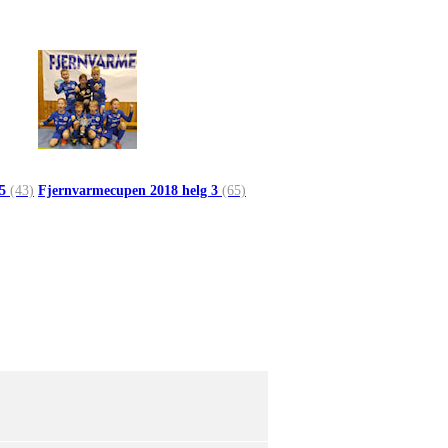
 5
(43)
Fjernvarmecupen 2018 helg 3
(65)