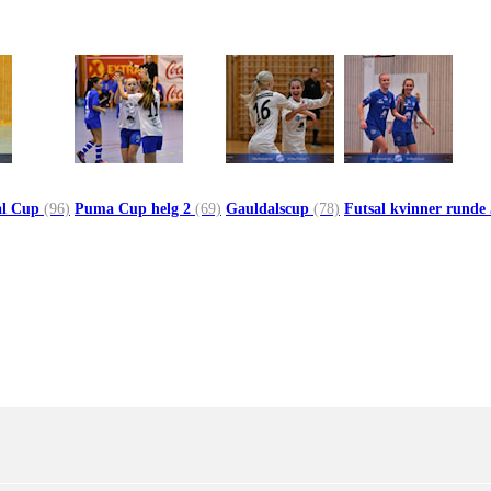
al Cup
(96)
Puma Cup helg 2
(69)
Gauldalscup
(78)
Futsal kvinner runde