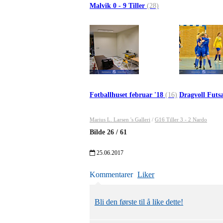
Malvik 0 - 9 Tiller
(28)
Fotballhuset februar '18
(16)
Dragvoll Futs
Marius L. Larsen 's Galleri
/
G16 Tiller 3 - 2 Nardo
Bilde
26
/
61
25.06.2017
Kommentarer
Liker
Bli den første til å like dette!