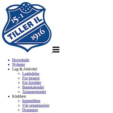
Veksle
navigasjon
Hovedside
Nyheter
Lag & Aktivitet
Lagledelse
For trenere
For foreldre
Banekalender
Arrangementer
Klubben
Innmelding
Vår organisasjon
Dommere