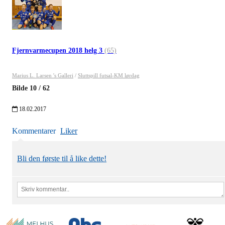
Fjernvarmecupen 2018 helg 3
(65)
Marius L. Larsen 's Galleri
/
Sluttspill futsal-KM lørdag
Bilde
10
/
62
18.02.2017
Kommentarer
Liker
Bli den første til å like dette!