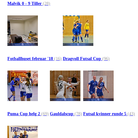
Malvik 0 - 9 Tiller
(28)
Fotballhuset februar '18
(16)
Dragvoll Futsal Cup
(96)
Puma Cup helg 2
(69)
Gauldalscup
(78)
Futsal kvinner runde 5
(43)