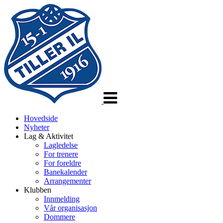
Veksle
navigasjon
Hovedside
Nyheter
Lag & Aktivitet
Lagledelse
For trenere
For foreldre
Banekalender
Arrangementer
Klubben
Innmelding
Vår organisasjon
Dommere