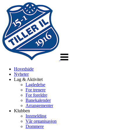
Veksle
navigasjon
Hovedside
Nyheter
Lag & Aktivitet
Lagledelse
For trenere
For foreldre
Banekalender
Arrangementer
Klubben
Innmelding
Vår organisasjon
Dommere