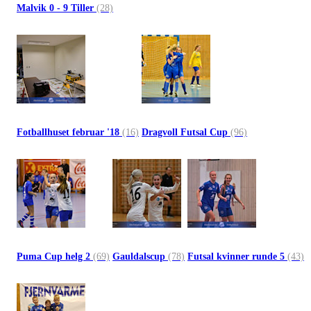
Malvik 0 - 9 Tiller
(28)
Fotballhuset februar '18
(16)
Dragvoll Futsal Cup
(96)
Puma Cup helg 2
(69)
Gauldalscup
(78)
Futsal kvinner runde 5
(43)