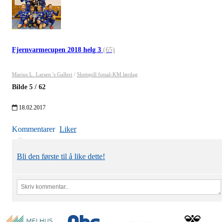
Fjernvarmecupen 2018 helg 3
(65)
Marius L. Larsen 's Galleri
/
Sluttspill futsal-KM lørdag
Bilde
5
/
62
18.02.2017
Kommentarer
Liker
Bli den første til å like dette!