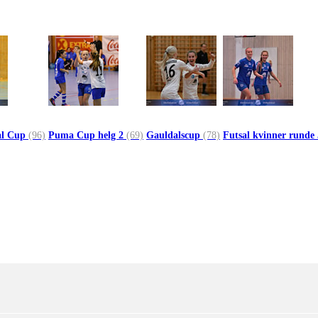
al Cup
(96)
Puma Cup helg 2
(69)
Gauldalscup
(78)
Futsal kvinner runde