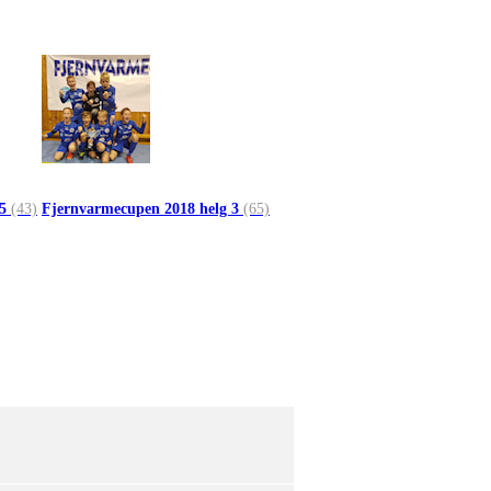
 5
(43)
Fjernvarmecupen 2018 helg 3
(65)