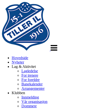
Veksle
navigasjon
Hovedside
Nyheter
Lag & Aktivitet
Lagledelse
For trenere
For foreldre
Banekalender
Arrangementer
Klubben
Innmelding
Vår organisasjon
Dommere