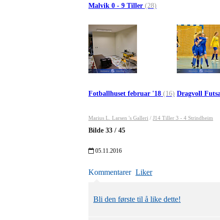
Malvik 0 - 9 Tiller
(28)
Fotballhuset februar '18
(16)
Dragvoll Futs
Marius L. Larsen 's Galleri
/
J14 Tiller 3 - 4 Strindheim
Bilde
33
/
45
05.11.2016
Kommentarer
Liker
Bli den første til å like dette!