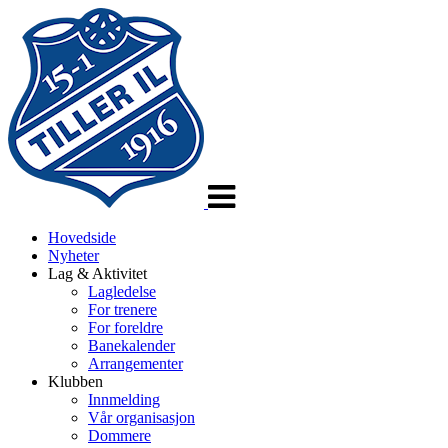
Veksle
navigasjon
Hovedside
Nyheter
Lag & Aktivitet
Lagledelse
For trenere
For foreldre
Banekalender
Arrangementer
Klubben
Innmelding
Vår organisasjon
Dommere