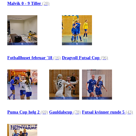
Malvik 0 - 9 Tiller
(28)
Fotballhuset februar '18
(16)
Dragvoll Futsal Cup
(96)
Puma Cup helg 2
(69)
Gauldalscup
(78)
Futsal kvinner runde 5
(43)