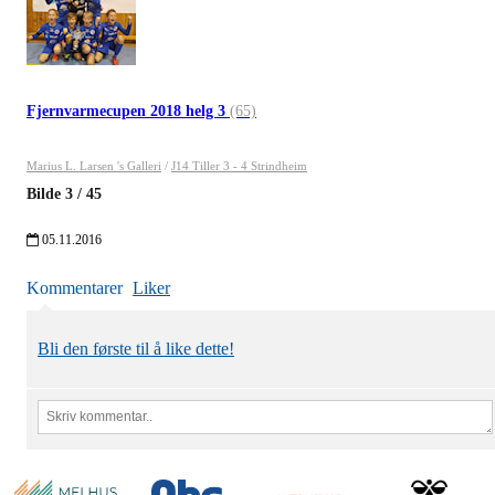
Fjernvarmecupen 2018 helg 3
(65)
Marius L. Larsen 's Galleri
/
J14 Tiller 3 - 4 Strindheim
Bilde
3
/
45
05.11.2016
Kommentarer
Liker
Bli den første til å like dette!