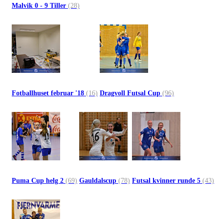
Malvik 0 - 9 Tiller
(28)
Fotballhuset februar '18
(16)
Dragvoll Futsal Cup
(96)
Puma Cup helg 2
(69)
Gauldalscup
(78)
Futsal kvinner runde 5
(43)