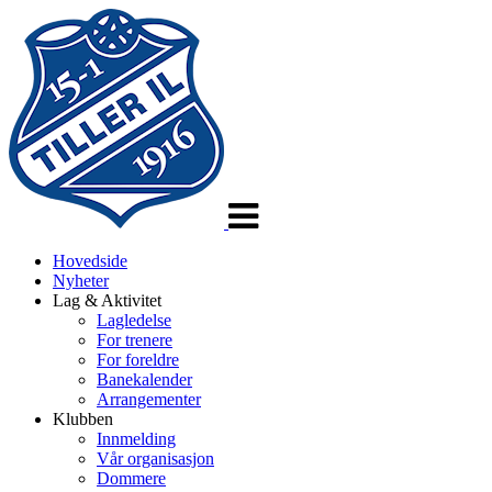
Veksle
navigasjon
Hovedside
Nyheter
Lag & Aktivitet
Lagledelse
For trenere
For foreldre
Banekalender
Arrangementer
Klubben
Innmelding
Vår organisasjon
Dommere