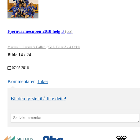
Fjernvarmecupen 2018 helg 3
(65)
Marius L. Larsen 's Galleri
/
G16 Tiller 3 - 4 Orkla
Bilde
14
/
24
07.05.2016
Kommentarer
Liker
Bli den første til å like dette!