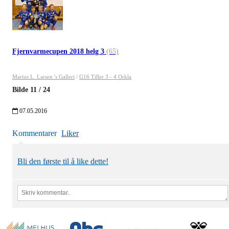
Fjernvarmecupen 2018 helg 3
(65)
Marius L. Larsen 's Galleri
/
G16 Tiller 3 - 4 Orkla
Bilde
11
/
24
07.05.2016
Kommentarer
Liker
Bli den første til å like dette!