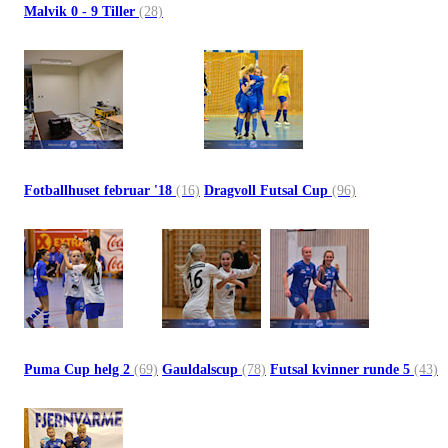
Malvik 0 - 9 Tiller
(28)
Fotballhuset februar '18
(16)
Dragvoll Futsal Cup
(96)
Puma Cup helg 2
(69)
Gauldalscup
(78)
Futsal kvinner runde 5
(43)