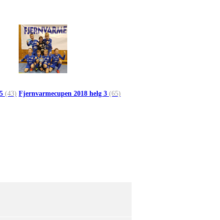
 5
(43)
Fjernvarmecupen 2018 helg 3
(65)