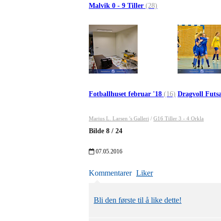
Malvik 0 - 9 Tiller
(28)
Fotballhuset februar '18
(16)
Dragvoll Futs
Marius L. Larsen 's Galleri
/
G16 Tiller 3 - 4 Orkla
Bilde
8
/
24
07.05.2016
Kommentarer
Liker
Bli den første til å like dette!