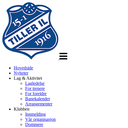
Veksle
navigasjon
Hovedside
Nyheter
Lag & Aktivitet
Lagledelse
For trenere
For foreldre
Banekalender
Arrangementer
Klubben
Innmelding
Vår organisasjon
Dommere