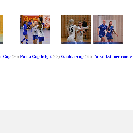
al Cup
(96)
Puma Cup helg 2
(69)
Gauldalscup
(78)
Futsal kvinner runde