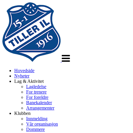
Veksle
navigasjon
Hovedside
Nyheter
Lag & Aktivitet
Lagledelse
For trenere
For foreldre
Banekalender
Arrangementer
Klubben
Innmelding
Vår organisasjon
Dommere