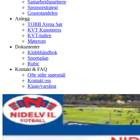
Samarbeidspartnere
Sponsorstrategi
Grasrotandelen
Anlegg
TOBB Arena Sør
KVT Kunstgress
KVT-hallen
Møterom
Dokumenter
Klubbhåndbok
Sportsplan
Rubic
Kontakt & FAQ
Ofte stilte spørsmål
Kontakt oss
Klage/varsling