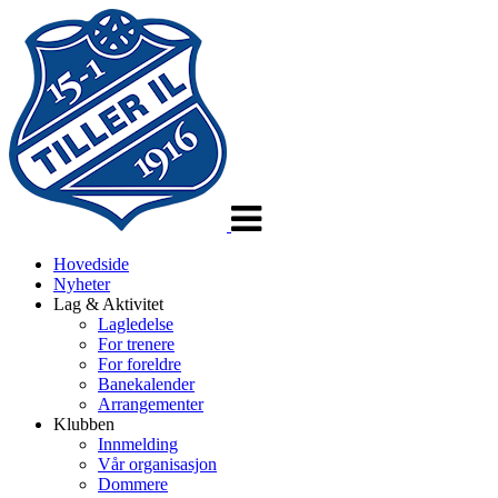
Veksle
navigasjon
Hovedside
Nyheter
Lag & Aktivitet
Lagledelse
For trenere
For foreldre
Banekalender
Arrangementer
Klubben
Innmelding
Vår organisasjon
Dommere