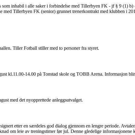
som inhabil i alle saker i forbindelse med Tillerbyen FK - jf § 9 (1) b
se med Tillerbyen FK (senior) grunnet trenerkontrakt med klubben i 2016. 
len. Tiller Fotball stiller med to personer fra styret.
ugust kl.11.00-14.00 på Tonstad skole og TOBB Arena. Informasjon blir s
august med det nyopprettede anleggsutvalget.
gnert etter en særdeles god dialog gjennom en lengre periode. Avtalen g
nad om leie av treningstimer før jul. Denne gledelige informasjonene 