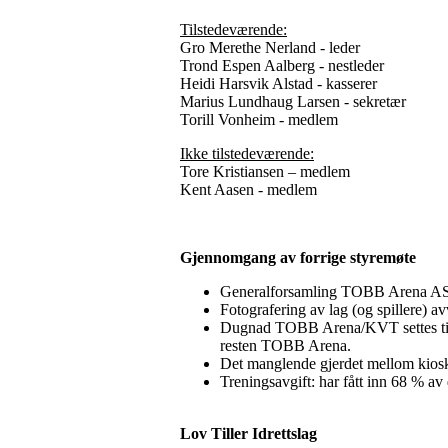
Tilstedeværende:
Gro Merethe Nerland - leder
Trond Espen Aalberg - nestleder
Heidi Harsvik Alstad - kasserer
Marius Lundhaug Larsen - sekretær
Torill Vonheim - medlem
Ikke tilstedeværende:
Tore Kristiansen – medlem
Kent Aasen - medlem
Gjennomgang av forrige styremøte
Generalforsamling TOBB Arena AS (t
Fotografering av lag (og spillere) av
Dugnad TOBB Arena/KVT settes til ti
resten TOBB Arena.
Det manglende gjerdet mellom kioske
Treningsavgift: har fått inn 68 % av d
Lov Tiller Idrettslag