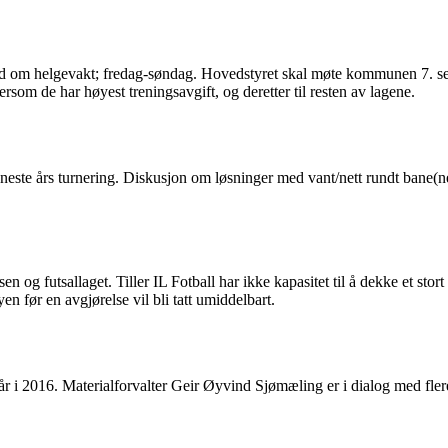
tilbud om helgevakt; fredag-søndag. Hovedstyret skal møte kommunen 7. s
ttersom de har høyest treningsavgift, og deretter til resten av lagene.
este års turnering. Diskusjon om løsninger med vant/nett rundt bane(ne)
n og futsallaget. Tiller IL Fotball har ikke kapasitet til å dekke et stort 
yen før en avgjørelse vil bli tatt umiddelbart.
 i 2016. Materialforvalter Geir Øyvind Sjømæling er i dialog med flere 