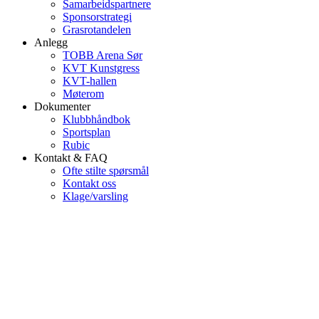
Samarbeidspartnere
Sponsorstrategi
Grasrotandelen
Anlegg
TOBB Arena Sør
KVT Kunstgress
KVT-hallen
Møterom
Dokumenter
Klubbhåndbok
Sportsplan
Rubic
Kontakt & FAQ
Ofte stilte spørsmål
Kontakt oss
Klage/varsling