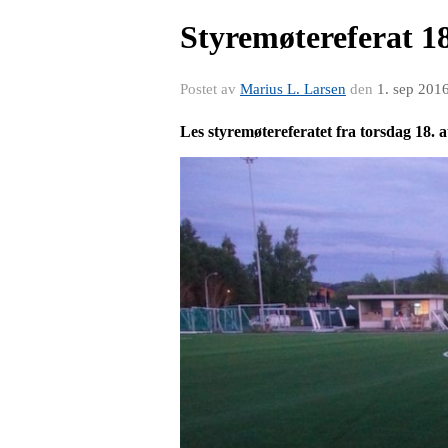
Styremøtereferat 18
Postet av
Marius L. Larsen
den
1. sep 201
Les styremøtereferatet fra torsdag 18. a