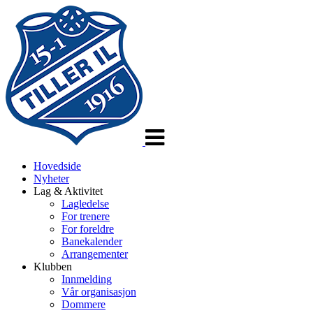
Veksle
navigasjon
Hovedside
Nyheter
Lag & Aktivitet
Lagledelse
For trenere
For foreldre
Banekalender
Arrangementer
Klubben
Innmelding
Vår organisasjon
Dommere