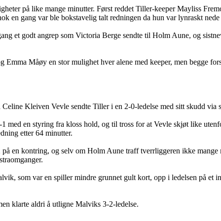
igheter på like mange minutter. Først reddet Tiller-keeper Mayliss Fremo
ok en gang var ble bokstavelig talt redningen da hun var lynraskt nede i
gang et godt angrep som Victoria Berge sendte til Holm Aune, og sistnevn
g Emma Måøy en stor mulighet hver alene med keeper, men begge forsø
eline Kleiven Vevle sendte Tiller i en 2-0-ledelse med sitt skudd via 
1 med en styring fra kloss hold, og til tross for at Vevle skjøt like utenf
dning etter 64 minutter.
2 på en kontring, og selv om Holm Aune traff tverrliggeren ikke mange 
ekstraomganger.
ik, som var en spiller mindre grunnet gult kort, opp i ledelsen på et in
en klarte aldri å utligne Malviks 3-2-ledelse.