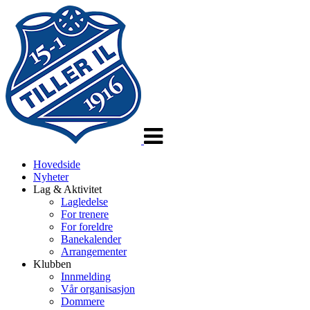
Veksle
navigasjon
Hovedside
Nyheter
Lag & Aktivitet
Lagledelse
For trenere
For foreldre
Banekalender
Arrangementer
Klubben
Innmelding
Vår organisasjon
Dommere