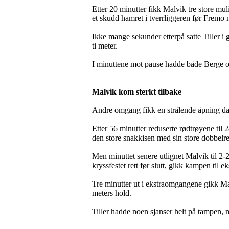
Etter 20 minutter fikk Malvik tre store mul
et skudd hamret i tverrliggeren før Fremo n
Ikke mange sekunder etterpå satte Tiller i 
ti meter.
I minuttene mot pause hadde både Berge o
Malvik kom sterkt tilbake
Andre omgang fikk en strålende åpning da C
Etter 56 minutter reduserte rødtrøyene til 2-
den store snakkisen med sin store dobbelre
Men minuttet senere utlignet Malvik til 2-
kryssfestet rett før slutt, gikk kampen til 
Tre minutter ut i ekstraomgangene gikk Malv
meters hold.
Tiller hadde noen sjanser helt på tampen, m