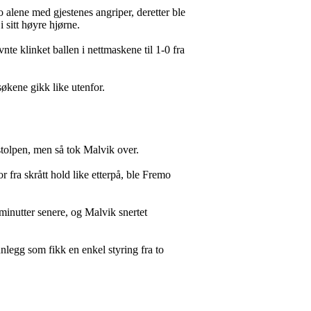
 alene med gjestenes angriper, deretter ble
 sitt høyre hjørne.
te klinket ballen i nettmaskene til 1-0 fra
kene gikk like utenfor.
stolpen, men så tok Malvik over.
or fra skrått hold like etterpå, ble Fremo
minutter senere, og Malvik snertet
nlegg som fikk en enkel styring fra to