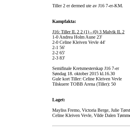
Tiller 2 er dermed ute av J16 7-er-KM.
Kampfakta:
J16: Tiller IL 2 2 (1) - (0) 3 Malvik IL 2
1-0 Andrea Holm Aune 23'
2-0 Celine Kleiven Vevle 44'
2-1 56'
2-2 65'
2-3 83'
Semifinale Kretsmesterskap J16 7-er
Søndag 18. oktober 2015 kl.16.30
Gule kort Tiller: Celine Kleiven Vevle
Tilskuere TOBB Arena (Tiller): 50
Laget:
Mayliss Fremo, Victoria Berge, Julie T
Celine Kleiven Vevle, Vilde Dalen Tømm