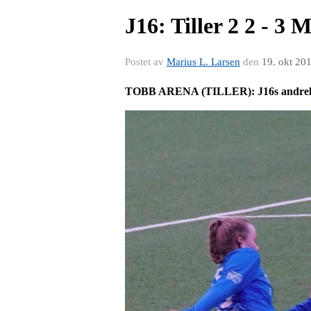
J16: Tiller 2 2 - 3 
Postet av
Marius L. Larsen
den
19. okt 20
TOBB ARENA (TILLER): J16s andrelag le