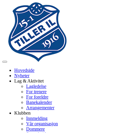
Veksle
navigasjon
Hovedside
Nyheter
Lag & Aktivitet
Lagledelse
For trenere
For foreldre
Banekalender
Arrangementer
Klubben
Innmelding
Vår organisasjon
Dommere