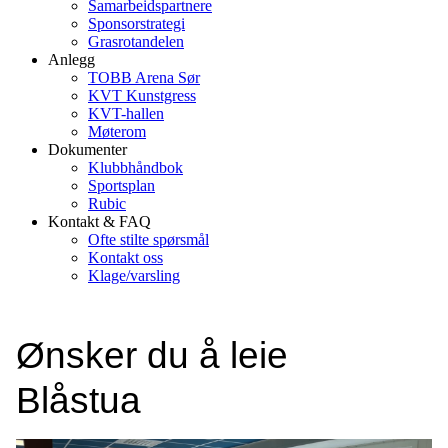
Samarbeidspartnere
Sponsorstrategi
Grasrotandelen
Anlegg
TOBB Arena Sør
KVT Kunstgress
KVT-hallen
Møterom
Dokumenter
Klubbhåndbok
Sportsplan
Rubic
Kontakt & FAQ
Ofte stilte spørsmål
Kontakt oss
Klage/varsling
Ønsker du å leie
Blåstua