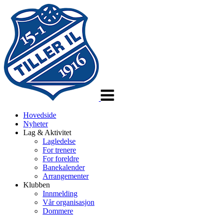
Veksle
navigasjon
Hovedside
Nyheter
Lag & Aktivitet
Lagledelse
For trenere
For foreldre
Banekalender
Arrangementer
Klubben
Innmelding
Vår organisasjon
Dommere