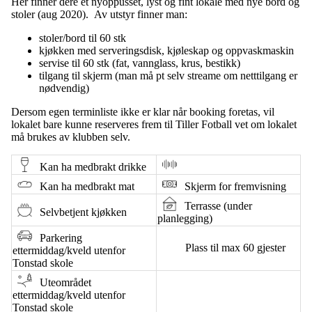
Her finner dere et nyoppusset, lyst og fint lokale med nye bord og
stoler (aug 2020). Av utstyr finner man:
stoler/bord til 60 stk
kjøkken med serveringsdisk, kjøleskap og oppvaskmaskin
servise til 60 stk (fat, vannglass, krus, bestikk)
tilgang til skjerm (man må pt selv streame om netttilgang er
nødvendig)
Dersom egen terminliste ikke er klar når booking foretas, vil
lokalet bare kunne reserveres frem til Tiller Fotball vet om lokalet
må brukes av klubben selv.
Kan ha medbrakt drikke
Kan ha medbrakt mat
Skjerm for fremvisning
Terrasse (under
Selvbetjent kjøkken
planlegging)
Parkering
Plass til max 60 gjester
ettermiddag/kveld utenfor
Tonstad skole
Uteområdet
ettermiddag/kveld utenfor
Tonstad skole