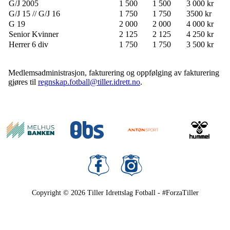
G/J 2005
1 500
1 500
3 000 kr
G/J 15 // G/J 16
1 750
1 750
3500 kr
G 19
2 000
2 000
4 000 kr
Senior Kvinner
2 125
2 125
4 250 kr
Herrer 6 div
1 750
1 750
3 500 kr
Medlemsadministrasjon, fakturering og oppfølging av fakturering
gjøres til
regnskap.fotball@tiller.idrett.no
.
Copyright © 2026
Tiller Idrettslag Fotball - #ForzaTiller