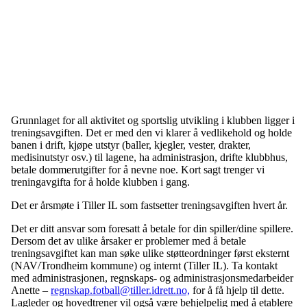
Grunnlaget for all aktivitet og sportslig utvikling i klubben ligger i
treningsavgiften. Det er med den vi klarer å vedlikehold og holde
banen i drift, kjøpe utstyr (baller, kjegler, vester, drakter,
medisinutstyr osv.) til lagene, ha administrasjon, drifte klubbhus,
betale dommerutgifter for å nevne noe. Kort sagt trenger vi
treningavgifta for å holde klubben i gang.
Det er årsmøte i Tiller IL som fastsetter treningsavgiften hvert år.
Det er ditt ansvar som foresatt å betale for din spiller/dine spillere.
Dersom det av ulike årsaker er problemer med å betale
treningsavgiftet kan man søke ulike støtteordninger først eksternt
(NAV/Trondheim kommune) og internt (Tiller IL). Ta kontakt
med administrasjonen, regnskaps- og administrasjonsmedarbeider
Anette –
regnskap.fotball@tiller.idrett.no,
for å få hjelp til dette.
Lagleder og hovedtrener vil også være behjelpelig med å etablere