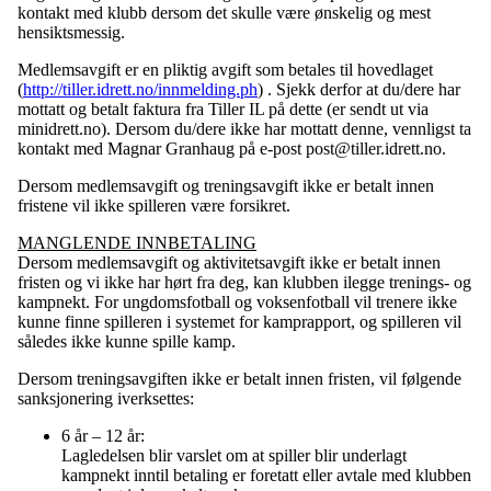
kontakt med klubb dersom det skulle være ønskelig og mest
hensiktsmessig.
Medlemsavgift er en pliktig avgift som betales til hovedlaget
(
http://tiller.idrett.no/innmelding.ph
) . Sjekk derfor at du/dere har
mottatt og betalt faktura fra Tiller IL på dette (er sendt ut via
minidrett.no). Dersom du/dere ikke har mottatt denne, vennligst ta
kontakt med Magnar Granhaug på e-post post@tiller.idrett.no.
Dersom medlemsavgift og treningsavgift ikke er betalt innen
fristene vil ikke spilleren være forsikret.
MANGLENDE INNBETALING
Dersom medlemsavgift og aktivitetsavgift ikke er betalt innen
fristen og vi ikke har hørt fra deg, kan klubben ilegge trenings- og
kampnekt. For ungdomsfotball og voksenfotball vil trenere ikke
kunne finne spilleren i systemet for kamprapport, og spilleren vil
således ikke kunne spille kamp.
Dersom treningsavgiften ikke er betalt innen fristen, vil følgende
sanksjonering iverksettes:
6 år – 12 år:
Lagledelsen blir varslet om at spiller blir underlagt
kampnekt inntil betaling er foretatt eller avtale med klubben