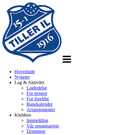
Veksle
navigasjon
Hovedside
Nyheter
Lag & Aktivitet
Lagledelse
For trenere
For foreldre
Banekalender
Arrangementer
Klubben
Innmelding
Vår organisasjon
Dommere