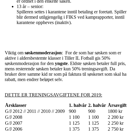
er ordnet i den enkelte saken.
13 år – senior:
Spilleren settes i karantene inntil betaling er foretatt. Spiller
blir dermed utilgjengelig i FIKS ved kamprapporter, inntil
karantene oppheves (inaktiv).
Viktig om
søskenmoderasjon
: For de som har søsken som er
aktive i aldersbestemte klasser i Tiller IL Fotball gis 50%
søskenmoderasjon for den
yngste
. Eldste søsken betaler full pris,
mens resterende søsken betaler kun 50% treningsavgift. Da
bruker dere samme kid nr som på faktura til søskenet som skal ha
rabatt, men endrer beløpet selv.
DETTE ER TRENINGSAVGIFTENE FOR 2019:
Årsklasser
1. halvår
2. halvår
Årsavgift
G/J 2012 // 2011 // 2010 // 2009
900
900
1800 kr
G/J 2008
1 100
1 100
2 200 kr
G/J 2007
1 125
1 125
2 250 kr
G/J 2006
1 375
1 375
2 750 kr