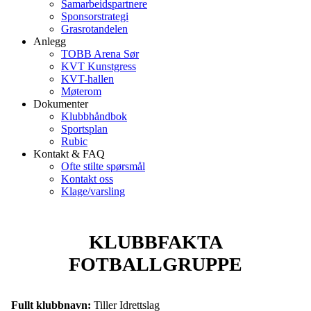
Samarbeidspartnere
Sponsorstrategi
Grasrotandelen
Anlegg
TOBB Arena Sør
KVT Kunstgress
KVT-hallen
Møterom
Dokumenter
Klubbhåndbok
Sportsplan
Rubic
Kontakt & FAQ
Ofte stilte spørsmål
Kontakt oss
Klage/varsling
KLUBBFAKTA
FOTBALLGRUPPE
Fullt klubbnavn:
Tiller Idrettslag