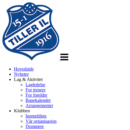
Veksle
navigasjon
Hovedside
Nyheter
Lag & Aktivitet
Lagledelse
For trenere
For foreldre
Banekalender
Arrangementer
Klubben
Innmelding
Vår organisasjon
Dommere