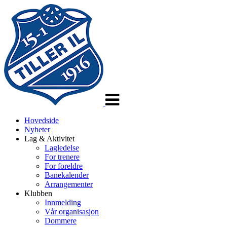
Veksle
navigasjon
Hovedside
Nyheter
Lag & Aktivitet
Lagledelse
For trenere
For foreldre
Banekalender
Arrangementer
Klubben
Innmelding
Vår organisasjon
Dommere