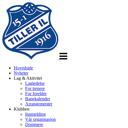
Veksle
navigasjon
Hovedside
Nyheter
Lag & Aktivitet
Lagledelse
For trenere
For foreldre
Banekalender
Arrangementer
Klubben
Innmelding
Vår organisasjon
Dommere