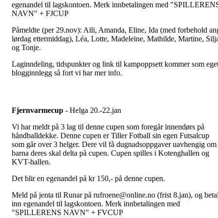
egenandel til lagskontoen. Merk innbetalingen med "SPILLEREN
NAVN" + FJCUP
Påmeldte (per 29.nov): Aili, Amanda, Eline, Ida (med forbehold an
lørdag ettermiddag), Léa, Lotte, Madeleine, Mathilde, Martine, Silj
og Tonje.
Laginndeling, tidspunkter og link til kampoppsett kommer som ege
blogginnlegg så fort vi har mer info.
Fjernvarmecup
- Helga 20.-22.jan
Vi har meldt på 3 lag til denne cupen som foregår innendørs på
håndballdekke. Denne cupen er Tiller Fotball sin egen Futsalcup
som går over 3 helger. Dere vil få dugnadsoppgaver uavhengig om
barna deres skal delta på cupen. Cupen spilles i Kotenghallen og
KVT-hallen.
Det blir en egenandel på kr 150,- på denne cupen.
Meld på jenta til Runar på rufroene@online.no (frist 8.jan), og beta
inn egenandel til lagskontoen. Merk innbetalingen med
"SPILLERENS NAVN" + FVCUP