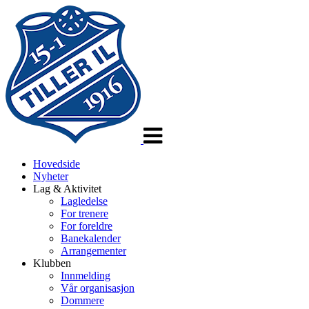
Veksle
navigasjon
Hovedside
Nyheter
Lag & Aktivitet
Lagledelse
For trenere
For foreldre
Banekalender
Arrangementer
Klubben
Innmelding
Vår organisasjon
Dommere