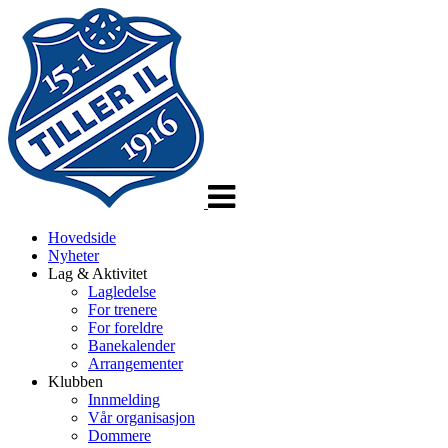
Veksle
navigasjon
Hovedside
Nyheter
Lag & Aktivitet
Lagledelse
For trenere
For foreldre
Banekalender
Arrangementer
Klubben
Innmelding
Vår organisasjon
Dommere