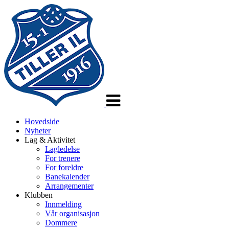
Veksle
navigasjon
Hovedside
Nyheter
Lag & Aktivitet
Lagledelse
For trenere
For foreldre
Banekalender
Arrangementer
Klubben
Innmelding
Vår organisasjon
Dommere