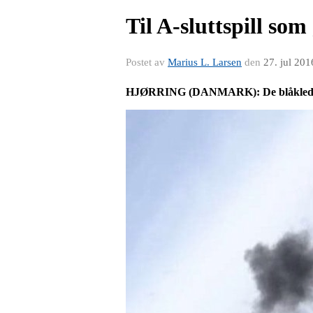
Til A-sluttspill so
Postet av
Marius L. Larsen
den
27. jul 201
HJØRRING (DANMARK): De blåkledde fra