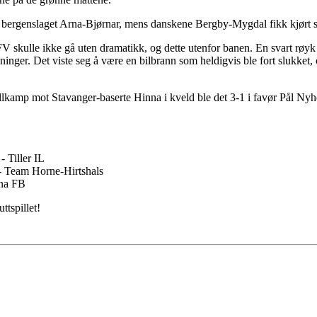
er bergenslaget Arna-Bjørnar, mens danskene Bergby-Mygdal fikk kjørt seg
 skulle ikke gå uten dramatikk, og dette utenfor banen. En svart røyk
nger. Det viste seg å være en bilbrann som heldigvis ble fort slukket, o
spillkamp mot Stavanger-baserte Hinna i kveld ble det 3-1 i favør Pål N
- Tiller IL
 - Team Horne-Hirtshals
ana FB
ttspillet!