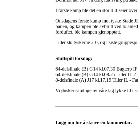
I første kamp ble det en stor 4-0-seier ov
Onsdagens første kamp mot tyske Stade JFV
banen, og kampen ble avbrutt ved to anledni
forduftet, ble kampen gjenopptatt.
Tiller slo tyskerne 2-0, og i siste gruppe
Sluttspill torsdag:
64-delsfinale (B) G14 kl.07.30 Bagterp IF 
64-delsfinale (B) G14 kl.08.25 Tiller IL 2
8-delsfinale (A) J17 kl.17.15 Tiller IL - F
Vi ønsker samtlige av våre lag lykke til i slu
Logg inn for å skrive en kommentar.