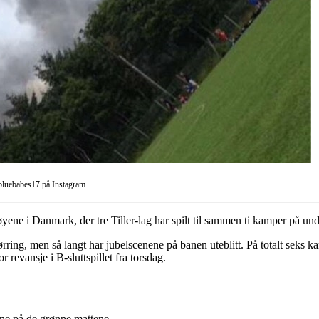
@bluebabes17 på Instagram.
yene i Danmark, der tre Tiller-lag har spilt til sammen ti kamper på und
rring, men så langt har jubelscenene på banen uteblitt. På totalt seks k
 revansje i B-sluttspillet fra torsdag.
ene på de grønne mattene.