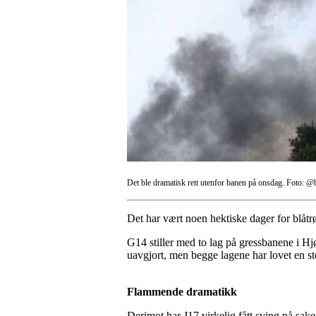
Det ble dramatisk rett utenfor banen på onsdag. Foto: 
Det har vært noen hektiske dager for blåtrø
G14 stiller med to lag på gressbanene i Hjø
uavgjort, men begge lagene har lovet en stor
Flammende dramatikk
Derimot har J17 virkelig fått sving på sak