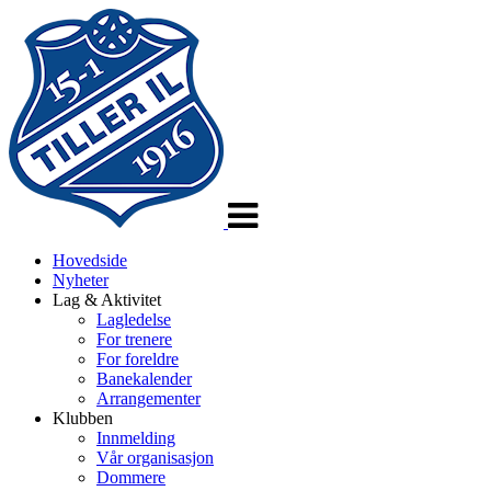
Veksle
navigasjon
Hovedside
Nyheter
Lag & Aktivitet
Lagledelse
For trenere
For foreldre
Banekalender
Arrangementer
Klubben
Innmelding
Vår organisasjon
Dommere