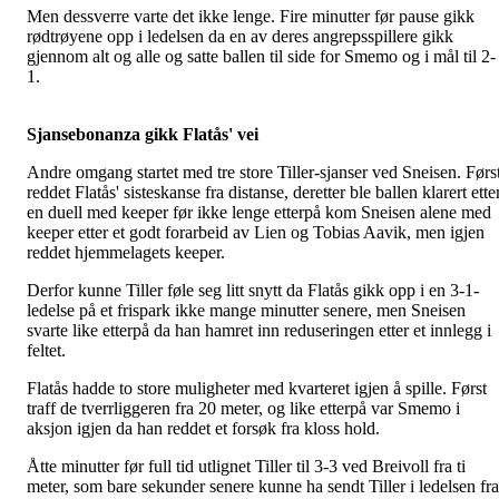
Men dessverre varte det ikke lenge. Fire minutter før pause gikk
rødtrøyene opp i ledelsen da en av deres angrepsspillere gikk
gjennom alt og alle og satte ballen til side for Smemo og i mål til 2-
1.
Sjansebonanza gikk Flatås' vei
Andre omgang startet med tre store Tiller-sjanser ved Sneisen. Førs
reddet Flatås' sisteskanse fra distanse, deretter ble ballen klarert ette
en duell med keeper før ikke lenge etterpå kom Sneisen alene med
keeper etter et godt forarbeid av Lien og Tobias Aavik, men igjen
reddet hjemmelagets keeper.
Derfor kunne Tiller føle seg litt snytt da Flatås gikk opp i en 3-1-
ledelse på et frispark ikke mange minutter senere, men Sneisen
svarte like etterpå da han hamret inn reduseringen etter et innlegg i
feltet.
Flatås hadde to store muligheter med kvarteret igjen å spille. Først
traff de tverrliggeren fra 20 meter, og like etterpå var Smemo i
aksjon igjen da han reddet et forsøk fra kloss hold.
Åtte minutter før full tid utlignet Tiller til 3-3 ved Breivoll fra ti
meter, som bare sekunder senere kunne ha sendt Tiller i ledelsen fra