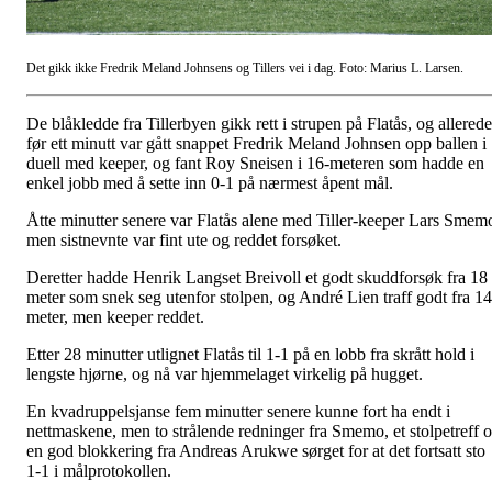
Det gikk ikke Fredrik Meland Johnsens og Tillers vei i dag. Foto: Marius L. Larsen.
De blåkledde fra Tillerbyen gikk rett i strupen på Flatås, og allerede
før ett minutt var gått snappet Fredrik Meland Johnsen opp ballen i
duell med keeper, og fant Roy Sneisen i 16-meteren som hadde en
enkel jobb med å sette inn 0-1 på nærmest åpent mål.
Åtte minutter senere var Flatås alene med Tiller-keeper Lars Smem
men sistnevnte var fint ute og reddet forsøket.
Deretter hadde Henrik Langset Breivoll et godt skuddforsøk fra 18
meter som snek seg utenfor stolpen, og André Lien traff godt fra 14
meter, men keeper reddet.
Etter 28 minutter utlignet Flatås til 1-1 på en lobb fra skrått hold i
lengste hjørne, og nå var hjemmelaget virkelig på hugget.
En kvadruppelsjanse fem minutter senere kunne fort ha endt i
nettmaskene, men to strålende redninger fra Smemo, et stolpetreff 
en god blokkering fra Andreas Arukwe sørget for at det fortsatt sto
1-1 i målprotokollen.