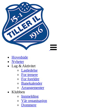
Veksle
navigasjon
Hovedside
Nyheter
Lag & Aktivitet
Lagledelse
For trenere
For foreldre
Banekalender
Arrangementer
Klubben
Innmelding
Vår organisasjon
Dommere