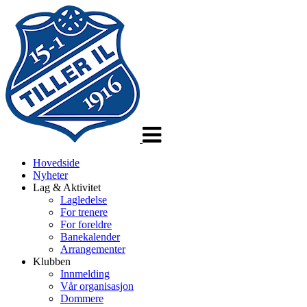
Veksle
navigasjon
Hovedside
Nyheter
Lag & Aktivitet
Lagledelse
For trenere
For foreldre
Banekalender
Arrangementer
Klubben
Innmelding
Vår organisasjon
Dommere