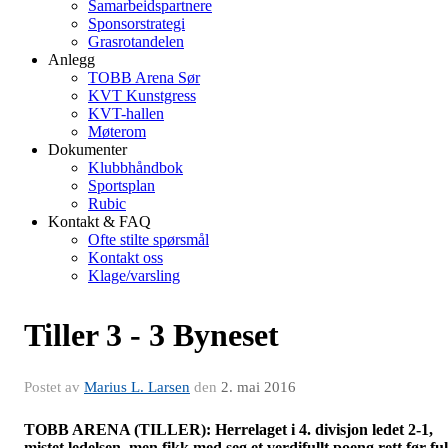
Samarbeidspartnere
Sponsorstrategi
Grasrotandelen
Anlegg
TOBB Arena Sør
KVT Kunstgress
KVT-hallen
Møterom
Dokumenter
Klubbhåndbok
Sportsplan
Rubic
Kontakt & FAQ
Ofte stilte spørsmål
Kontakt oss
Klage/varsling
Tiller 3 - 3 Byneset
Postet av
Marius L. Larsen
den
2. mai 2016
TOBB ARENA (TILLER): Herrelaget i 4. divisjon ledet 2-1,
mistet ledelsen, men fikk med seg et verdifullt poeng rett før ful