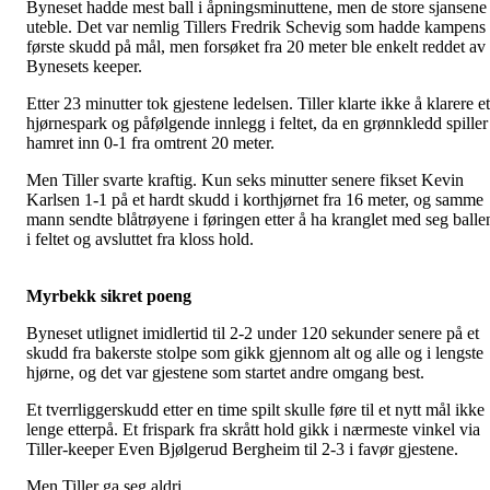
Byneset hadde mest ball i åpningsminuttene, men de store sjansene
uteble. Det var nemlig Tillers Fredrik Schevig som hadde kampens
første skudd på mål, men forsøket fra 20 meter ble enkelt reddet av
Bynesets keeper.
Etter 23 minutter tok gjestene ledelsen. Tiller klarte ikke å klarere et
hjørnespark og påfølgende innlegg i feltet, da en grønnkledd spiller
hamret inn 0-1 fra omtrent 20 meter.
Men Tiller svarte kraftig. Kun seks minutter senere fikset Kevin
Karlsen 1-1 på et hardt skudd i korthjørnet fra 16 meter, og samme
mann sendte blåtrøyene i føringen etter å ha kranglet med seg balle
i feltet og avsluttet fra kloss hold.
Myrbekk sikret poeng
Byneset utlignet imidlertid til 2-2 under 120 sekunder senere på et
skudd fra bakerste stolpe som gikk gjennom alt og alle og i lengste
hjørne, og det var gjestene som startet andre omgang best.
Et tverrliggerskudd etter en time spilt skulle føre til et nytt mål ikke
lenge etterpå. Et frispark fra skrått hold gikk i nærmeste vinkel via
Tiller-keeper Even Bjølgerud Bergheim til 2-3 i favør gjestene.
Men Tiller ga seg aldri.