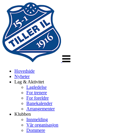
Veksle
navigasjon
Hovedside
Nyheter
Lag & Aktivitet
Lagledelse
For trenere
For foreldre
Banekalender
Arrangementer
Klubben
Innmelding
Vår organisasjon
Dommere