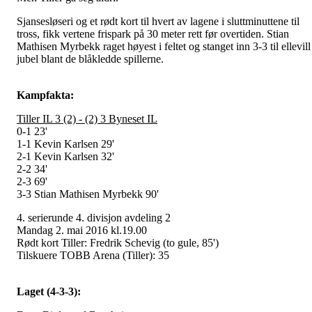
Sjansesløseri og et rødt kort til hvert av lagene i sluttminuttene til
tross, fikk vertene frispark på 30 meter rett før overtiden. Stian
Mathisen Myrbekk raget høyest i feltet og stanget inn 3-3 til ellevill
jubel blant de blåkledde spillerne.
Kampfakta:
Tiller IL 3 (2) - (2) 3 Byneset IL
0-1 23'
1-1 Kevin Karlsen 29'
2-1 Kevin Karlsen 32'
2-2 34'
2-3 69'
3-3 Stian Mathisen Myrbekk 90'
4. serierunde 4. divisjon avdeling 2
Mandag 2. mai 2016 kl.19.00
Rødt kort Tiller: Fredrik Schevig (to gule, 85')
Tilskuere TOBB Arena (Tiller): 35
Laget (4-3-3):