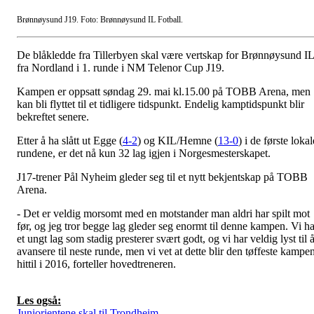
Brønnøysund J19. Foto: Brønnøysund IL Fotball.
De blåkledde fra Tillerbyen skal være vertskap for Brønnøysund IL
fra Nordland i 1. runde i NM Telenor Cup J19.
Kampen er oppsatt søndag 29. mai kl.15.00 på TOBB Arena, men
kan bli flyttet til et tidligere tidspunkt. Endelig kamptidspunkt blir
bekreftet senere.
Etter å ha slått ut Egge (
4-2
) og KIL/Hemne (
13-0
) i de første lokal
rundene, er det nå kun 32 lag igjen i Norgesmesterskapet.
J17-trener Pål Nyheim gleder seg til et nytt bekjentskap på TOBB
Arena.
- Det er veldig morsomt med en motstander man aldri har spilt mot
før, og jeg tror begge lag gleder seg enormt til denne kampen. Vi ha
et ungt lag som stadig presterer svært godt, og vi har veldig lyst til 
avansere til neste runde, men vi vet at dette blir den tøffeste kampe
hittil i 2016, forteller hovedtreneren.
Les også:
Juniorjentene skal til Trondheim