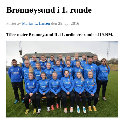
Brønnøysund i 1. runde
Postet av
Marius L. Larsen
den
29. apr 2016
Tiller møter Brønnøysund IL i 1. ordinære runde i J19-NM.