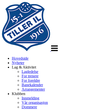
Veksle
navigasjon
Hovedside
Nyheter
Lag & Aktivitet
Lagledelse
For trenere
For foreldre
Banekalender
Arrangementer
Klubben
Innmelding
Vår organisasjon
Dommere