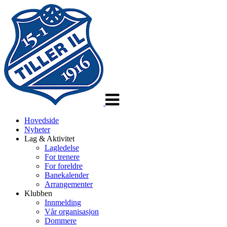
Veksle
navigasjon
Hovedside
Nyheter
Lag & Aktivitet
Lagledelse
For trenere
For foreldre
Banekalender
Arrangementer
Klubben
Innmelding
Vår organisasjon
Dommere